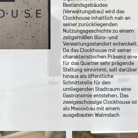
Bestandsgebäudes
Denkmalschutz. Erschlossen
(Verwaltungsbau) wird das
wird das Gebäude von der
Clockhouse inhaltlich nah an
Nordseite aus - Innerhalb des
seiner zurückliegenden
Gebäudes gibt es drei
Nutzungsgeschichte zu einem
abgeschlossene Treppenkerne,
zeitgemäßen Büro- und
wobei das Haupttreppenhaus in
Verwaltungsstandort entwickelt
der Mittelachse lediglich bis i
Da das Clockhouse mit seiner
das Obergeschoss führt.
charakteristischen Präsenz eine
Bemerkenswert sind die
für das Quartier sehr prägende
differenzierten
Stellung einnimmt, soll darüber
Deckenkonstruktionen, welche
hinaus als öffentliche
recht ökonomisch,
Schnittstelle für den
entsprechend der jeweiligen
umliegenden Stadtraum eine
räumlichen Situation entweder
Gastronomie entstehen. Das
als Rippendecke oder als
zweigeschossige Clockhouse ist
als Massivbau mit einem
ausgebauten Walmdach