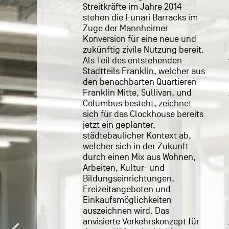
Streitkräfte im Jahre 2014
Ensembleflügels ein
stehen die Funari Barracks im
Gründerzentrum etablieren –
Zuge der Mannheimer
östlich wird sich ebenfalls unter
Konversion für eine neue und
Erhalt des flankierenden
zukünftig zivile Nutzung bereit.
Bestandsgebäudes
Als Teil des entstehenden
voraussichtlich eine
Stadtteils Franklin, welcher aus
Bildungseinrichtung
den benachbarten Quartieren
(Berufsschule) niederlassen.
Franklin Mitte, Sullivan, und
Auf der gegenüberliegenden
Columbus besteht, zeichnet
Straßenseite (geplante Straße)
sich für das Clockhouse bereits
ist eine verdichtete, sehr
jetzt ein geplanter,
individualisierte
städtebaulicher Kontext ab,
Einfamilienhaus-Siedlung
welcher sich in der Zukunft
geplant. Insofern würde das
durch einen Mix aus Wohnen,
bestehende Ensemble als
Arbeiten, Kultur- und
charakteristische,
Bildungseinrichtungen,
raumbildende Figur erhalten
Freizeitangeboten und
bleiben und damit das Potenzial
Einkaufsmöglichkeiten
generieren, am Rande Franklins
auszeichnen wird. Das
einen identitätsstiftenden
anvisierte Verkehrskonzept für
Auftakt des neuen Stadtteils zu