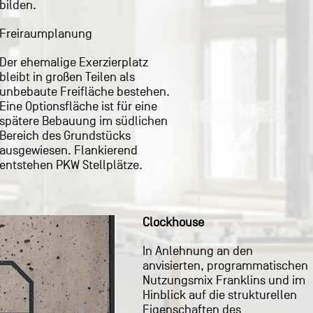
bilden.
Freiraumplanung
Der ehemalige Exerzierplatz
bleibt in großen Teilen als
unbebaute Freifläche bestehen.
Eine Optionsfläche ist für eine
spätere Bebauung im südlichen
Bereich des Grundstücks
ausgewiesen. Flankierend
entstehen PKW Stellplätze.
Clockhouse
In Anlehnung an den
und wird in die Gebäudeklasse 4
anvisierten, programmatischen
eingestuft. Das Gebäude
Nutzungsmix Franklins und im
befindet sich substanziell in
Hinblick auf die strukturellen
einem soliden Zustand und
Eigenschaften des
steht nicht unter