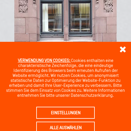
VERWENDUNG VON COOKIES:
Cookies enthalten eine
charakteristische Zeichenfolge, die eine eindeutige
Identifizierung des Browsers beim erneuten Aufrufen der
Website ermöglicht. Wir nutzen Cookies, um anonymisiert
statistische Daten zur Optimierung der Website-Funktion zu
erheben und damit Ihre User-Experience zu verbessern. Bitte
stimmen Sie dem Einsatz von Cookies zu. Weitere Informationen
entnehmen Sie bitte unserer Datenschutzerklärung.
EINSTELLUNGEN
ALLE AUSWÄHLEN