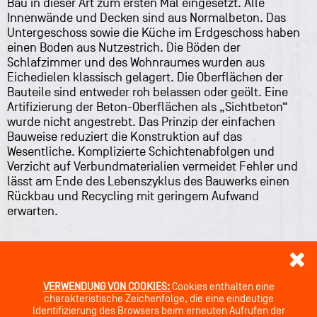
Bau in dieser Art zum ersten Mal eingesetzt. Alle
Innenwände und Decken sind aus Normalbeton. Das
Untergeschoss sowie die Küche im Erdgeschoss haben
einen Boden aus Nutzestrich. Die Böden der
Schlafzimmer und des Wohnraumes wurden aus
Eichedielen klassisch gelagert. Die Oberflächen der
Bauteile sind entweder roh belassen oder geölt. Eine
Artifizierung der Beton-Oberflächen als „Sichtbeton“
wurde nicht angestrebt. Das Prinzip der einfachen
Bauweise reduziert die Konstruktion auf das
Wesentliche. Komplizierte Schichtenabfolgen und
Verzicht auf Verbundmaterialien vermeidet Fehler und
lässt am Ende des Lebenszyklus des Bauwerks einen
Rückbau und Recycling mit geringem Aufwand
erwarten.
VERWENDUNG VON COOKIES:
Cookies enthalten eine
charakteristische Zeichenfolge, die eine eindeutige
Identifizierung des Browsers beim erneuten Aufrufen der